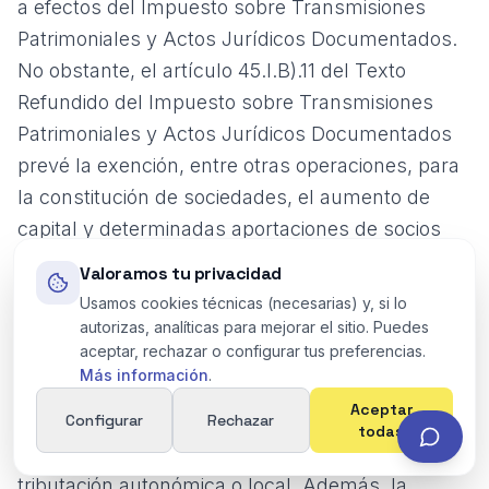
a efectos del Impuesto sobre Transmisiones
Patrimoniales y Actos Jurídicos Documentados.
No obstante, el artículo 45.I.B).11 del
Texto
Refundido del Impuesto sobre Transmisiones
Patrimoniales y Actos Jurídicos Documentados
prevé la exención, entre otras operaciones, para
la constitución de sociedades, el aumento de
capital y determinadas aportaciones de socios
que no supongan aumento de capital.
Valoramos tu privacidad
Usamos cookies técnicas (necesarias) y, si lo
La exención no significa que la operación pueda
autorizas, analíticas para mejorar el sitio. Puedes
aceptar, rechazar o configurar tus preferencias.
documentarse sin análisis fiscal. Conviene
Más información
.
revisar si existen escrituras adicionales,
Aceptar
garantías, inmuebles, asunción de deudas,
Configurar
Rechazar
todas
pactos complejos o elementos sujetos a
tributación autonómica o local. Además, la