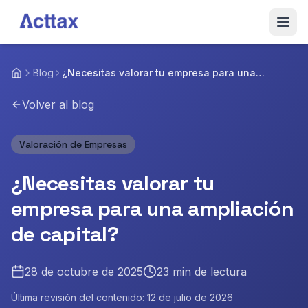
Saltar al contenido
Inicio
Blog
¿Necesitas valorar tu empresa para una
ampliación de capital?
Servicios
Volver al blog
Blog
Valoración de Empresas
Sobre Nosotros
¿Necesitas valorar tu
Equipo
empresa para una ampliación
de capital?
Contactar
28 de octubre de 2025
23
min de lectura
Última revisión del contenido:
12 de julio de 2026