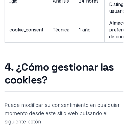
_gid
Análisis
24 horas
Distingui
usuarios
Almacen
cookie_consent
Técnica
1 año
preferen
de cooki
4. ¿Cómo gestionar las
cookies?
Puede modificar su consentimiento en cualquier
momento desde este sitio web pulsando el
siguiente botón: