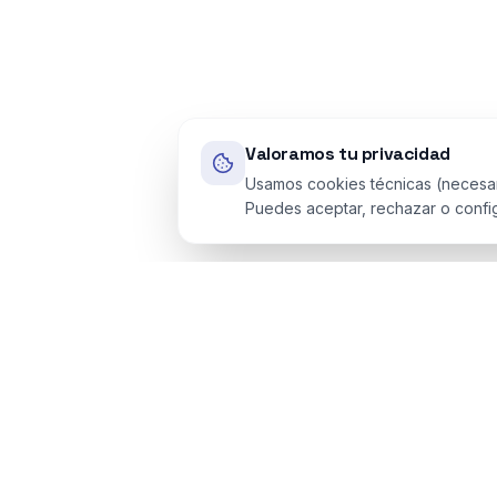
Valoramos tu privacidad
Usamos cookies técnicas (necesarias
Puedes aceptar, rechazar o config
Asesoría fiscal especializada en precios de
transferencia, valoración de empresas e
inteligencia artificial aplicada.