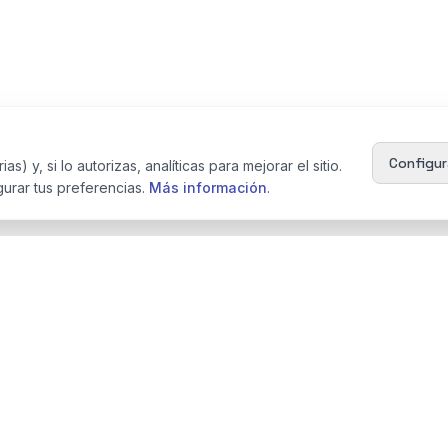
Configur
) y, si lo autorizas, analíticas para mejorar el sitio.
urar tus preferencias.
Más información
.
Servicios
Empresa
Operaciones
Sobre Nosotros
Vinculadas
Equipo
Modelo 232
Blog