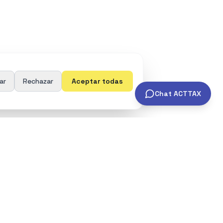
ar
Rechazar
Aceptar todas
Chat ACTTAX
Recursos
Contacto
contacto@acttax.es
Directrices OCDE
Murcia, Región de
Normativa Española
Murcia, España