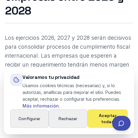
2028
Los ejercicios 2026, 2027 y 2028 serán decisivos
para consolidar procesos de cumplimiento fiscal
internacional. Las empresas que esperen a
recibir un requerimiento tendrán menos margen
para reconstruir datos, corregir contratos o
Valoramos tu privacidad
explicar diferencias entre jurisdicciones. Estas
Usamos cookies técnicas (necesarias) y, si lo
son las medidas prioritarias.
autorizas, analíticas para mejorar el sitio. Puedes
aceptar, rechazar o configurar tus preferencias.
Más información
.
1. Mapear entidades, jurisdicciones y
Aceptar
Configurar
Rechazar
todas
operaciones vinculadas