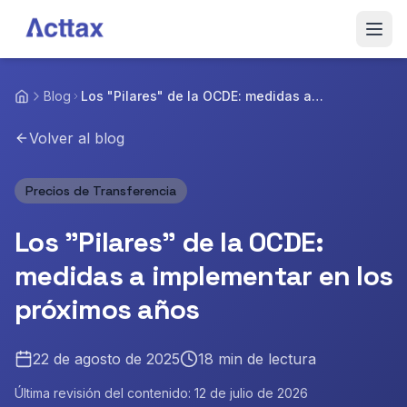
Saltar al contenido
Inicio
Blog
Los "Pilares" de la OCDE: medidas a
implementar en los próximos años
Servicios
Volver al blog
Blog
Precios de Transferencia
Sobre Nosotros
Los "Pilares" de la OCDE:
Equipo
medidas a implementar en los
próximos años
Contactar
22 de agosto de 2025
18
min de lectura
Última revisión del contenido:
12 de julio de 2026