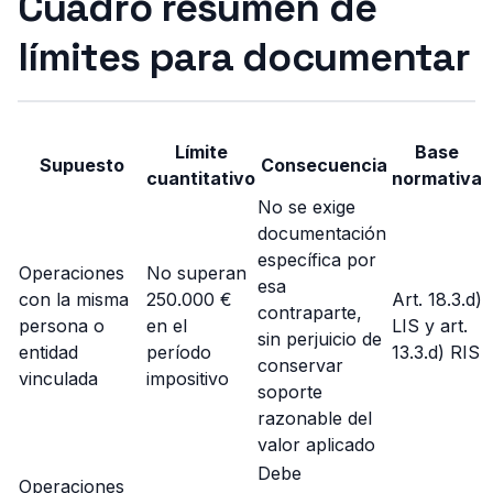
Cuadro resumen de
límites para documentar
Límite
Base
Supuesto
Consecuencia
cuantitativo
normativa
No se exige
documentación
específica por
Operaciones
No superan
esa
con la misma
250.000 €
Art. 18.3.d)
contraparte,
persona o
en el
LIS y art.
sin perjuicio de
entidad
período
13.3.d) RIS
conservar
vinculada
impositivo
soporte
razonable del
valor aplicado
Debe
Operaciones