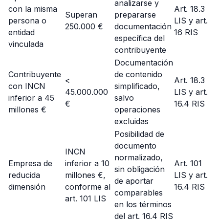
analizarse y
con la misma
Art. 18.3
Superan
prepararse
persona o
LIS y art.
250.000 €
documentación
entidad
16 RIS
específica del
vinculada
contribuyente
Documentación
Contribuyente
de contenido
<
Art. 18.3
con INCN
simplificado,
45.000.000
LIS y art.
inferior a 45
salvo
€
16.4 RIS
millones €
operaciones
excluidas
Posibilidad de
documento
INCN
normalizado,
Empresa de
inferior a 10
Art. 101
sin obligación
reducida
millones €,
LIS y art.
de aportar
dimensión
conforme al
16.4 RIS
comparables
art. 101 LIS
en los términos
del art. 16.4 RIS