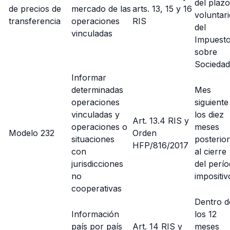
del plazo
de precios de
mercado de las
arts. 13, 15 y 16
voluntar
transferencia
operaciones
RIS
del
vinculadas
Impuest
sobre
Sociedad
Informar
determinadas
Mes
operaciones
siguiente
vinculadas y
los diez
Art. 13.4 RIS y
operaciones o
meses
Modelo 232
Orden
situaciones
posterio
HFP/816/2017
con
al cierre
jurisdicciones
del perí
no
impositiv
cooperativas
Dentro d
Información
los 12
país por país
Art. 14 RIS y
meses