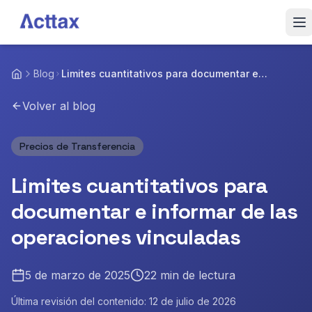
Saltar al contenido
Inicio
Blog
Limites cuantitativos para documentar e
informar de las operaciones vinculadas
Servicios
Volver al blog
Blog
Precios de Transferencia
Sobre Nosotros
Limites cuantitativos para
Equipo
documentar e informar de las
operaciones vinculadas
Contactar
5 de marzo de 2025
22
min de lectura
Última revisión del contenido:
12 de julio de 2026