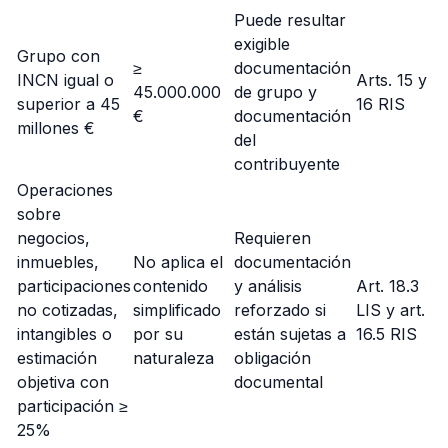
Puede resultar
exigible
Grupo con
≥
documentación
INCN igual o
Arts. 15 y
45.000.000
de grupo y
superior a 45
16 RIS
€
documentación
millones €
del
contribuyente
Operaciones
sobre
negocios,
Requieren
inmuebles,
No aplica el
documentación
participaciones
contenido
y análisis
Art. 18.3
no cotizadas,
simplificado
reforzado si
LIS y art.
intangibles o
por su
están sujetas a
16.5 RIS
estimación
naturaleza
obligación
objetiva con
documental
participación ≥
25%