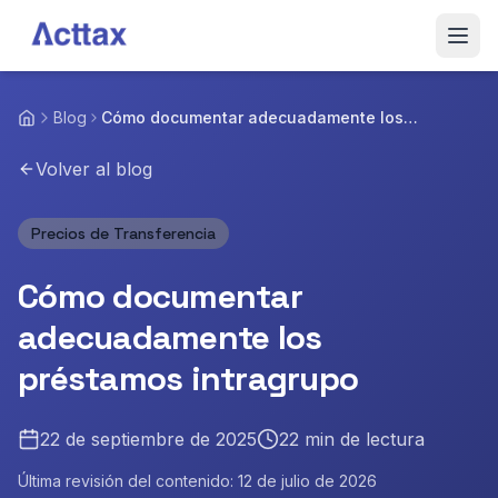
Saltar al contenido
Inicio
Blog
Cómo documentar adecuadamente los
préstamos intragrupo
Servicios
Volver al blog
Blog
Precios de Transferencia
Sobre Nosotros
Cómo documentar
Equipo
adecuadamente los
préstamos intragrupo
Contactar
22 de septiembre de 2025
22
min de lectura
Última revisión del contenido:
12 de julio de 2026