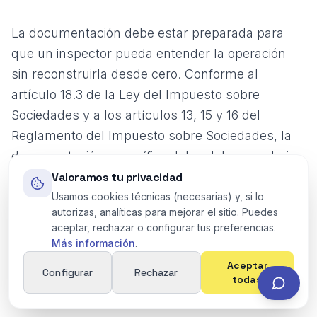
La documentación debe estar preparada para
que un inspector pueda entender la operación
sin reconstruirla desde cero. Conforme al
artículo 18.3 de la Ley del Impuesto sobre
Sociedades y a los artículos 13, 15 y 16 del
Reglamento del Impuesto sobre Sociedades, la
documentación específica debe elaborarse bajo
principios de proporcionalidad y suficiencia, y
Valoramos tu privacidad
debe estar a disposición de la Administración
Usamos cookies técnicas (necesarias) y, si lo
autorizas, analíticas para mejorar el sitio. Puedes
tributaria desde la finalización del plazo voluntario
aceptar, rechazar o configurar tus preferencias.
de declaración del Impuesto sobre Sociedades.
Más información
.
Aceptar
Configurar
Rechazar
todas
Para un préstamo intragrupo, el expediente
debería incluir: